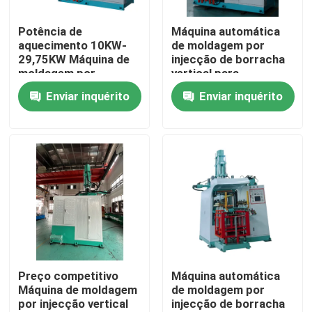
Potência de
Máquina automática
Produtos
aquecimento 10KW-
de moldagem por
29,75KW Máquina de
injecção de borracha
moldagem por
vertical para
Vídeos
injecção de borracha
fabricação de peças
Enviar inquérito
Enviar inquérito
vertical para peças de
de automóveis
automóveis
máquina da modelação por injeção de borracha de sili
Máquina de borracha vertical da modelação por injeçã
Máquina de molde da compressão do vácuo
Máquina de moldagem por injeção de borracha
Preço competitivo
Máquina automática
Máquina de moldagem
de moldagem por
por injecção vertical
injecção de borracha
Máquina vulcanizando hidráulica