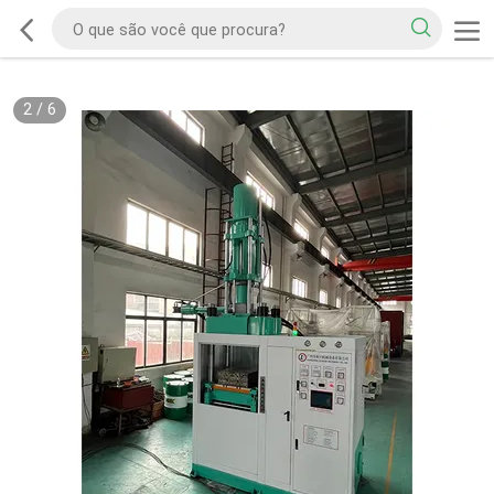
2
/
6