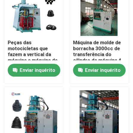
Peças das
Máquina de molde de
motocicletas que
borracha 3000cc de
fazem a vertical da
transferência do
máquina a máquina de
cilindro da máquina 4
borracha da
da modelação por
Enviar inquérito
Enviar inquérito
modelação por injeção
injeção
para o amortecedor
de borracha
Casa
Quem Somos
Contatos