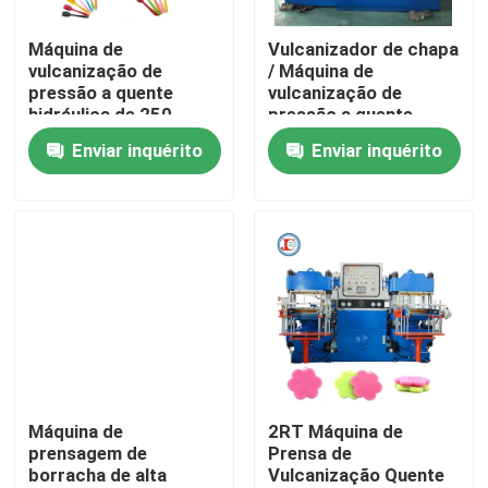
Máquina de
Vulcanizador de chapa
Quem Somos
vulcanização de
/ Máquina de
pressão a quente
vulcanização de
hidráulica de 250
pressão a quente
Fábrica
toneladas para
hidráulica 250
Enviar inquérito
Enviar inquérito
fabricação de
toneladas para
utensílios de cozinha
fabricação de
Controle de Qualidade
produtos de
automóveis O Ring
Fale Conosco
notícias
Pedir um orçamento
Máquina de
2RT Máquina de
prensagem de
Prensa de
borracha de alta
Vulcanização Quente
VR SHOW