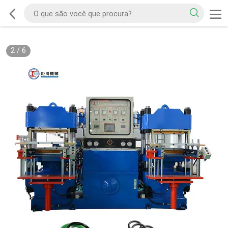
2
/
6