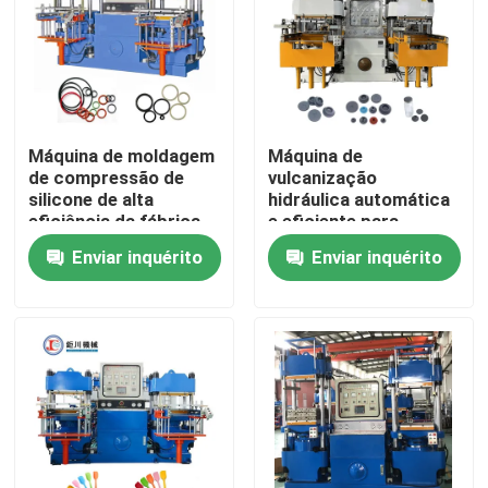
Máquina de moldagem
Máquina de
de compressão de
vulcanização
silicone de alta
hidráulica automática
eficiência da fábrica
e eficiente para
da China
fabricação de rolhas
Enviar inquérito
Enviar inquérito
de borracha
Casa
Produtos
Vídeos