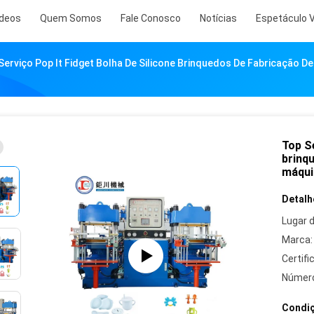
ídeos
Quem Somos
Fale Conosco
Notícias
Espetáculo 
Serviço Pop It Fidget Bolha De Silicone Brinquedos De Fabricação D
Top Se
brinq
máqui
Detalh
Lugar 
Marca:
Certifi
Número
Condiç