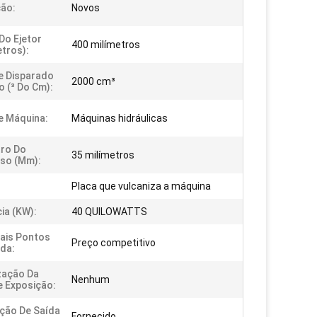
ão:
Novos
Do Ejetor
400 milímetros
etros):
e Disparado
2000 cm³
o (³ Do Cm):
e Máquina:
Máquinas hidráulicas
ro Do
35 milímetros
so (mm):
Placa que vulcaniza a máquina
ia (kW):
40 QUILOWATTS
pais Pontos
Preço competitivo
da:
zação Da
Nenhum
e Exposição:
ção De Saída
Fornecido