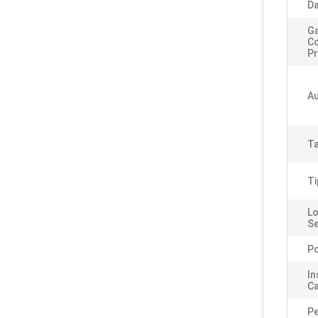
Da
Ga
C
Pr
Au
Ta
Ti
Lo
Se
Po
In
Ca
Pe