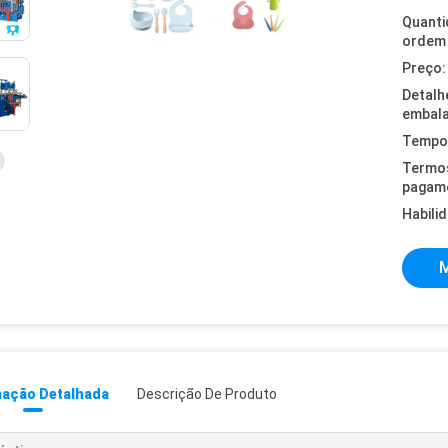
Quanti
ordem 
Preço:
Detalh
embal
Tempo 
Termo
pagam
Habili
M
mação Detalhada
Descrição De Produto