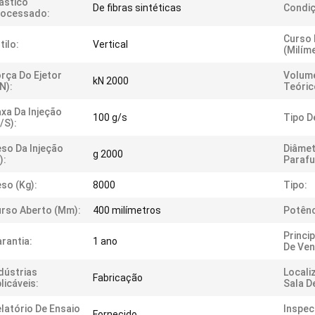
ástico
De fibras sintéticas
Condiç
rocessado:
Curso 
tilo:
Vertical
(milím
rça Do Ejetor
Volum
kN 2000
N):
Teóric
xa Da Injeção
100 g/s
Tipo D
/s):
so Da Injeção
Diâmet
g 2000
):
Parafu
so (kg):
8000
Tipo:
rso Aberto (mm):
400 milímetros
Potênc
Princi
rantia:
1 ano
De Ven
dústrias
Locali
Fabricação
licáveis:
Sala D
latório De Ensaio
Inspec
Fornecido