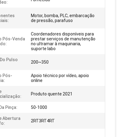
deo:
nentes
Motor, bomba, PLC, embarcação
iais:
de pressão, parafuso
Coordenadores disponíveis para
o Pós-Venda
prestar serviços de manutenção
do:
no ultramar à maquinaria,
suporte labo
Do Pulso
200~350
o Pós-
Apoio técnico por vídeo, apoio
ia:
online
e
Produto quente 2021
ialização:
Da Pinça:
50-1000
e Abertura
2RT3RT4RT
fo: