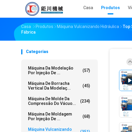
Casa
Produtos
V
Casa
Produtos
Máquina Vulcanizando Hidráulica
Top 
Fábrica
Categorias
Máquina Da Modelação
(57)
Por Injeção De ...
Máquina De Borracha
(45)
Vertical Da Modelaç...
Máquina De Molde Da
(234)
Compressão Do Vácuo...
Máquina De Moldagem
(68)
Por Injeção De ...
Máquina Vulcanizando
(351)