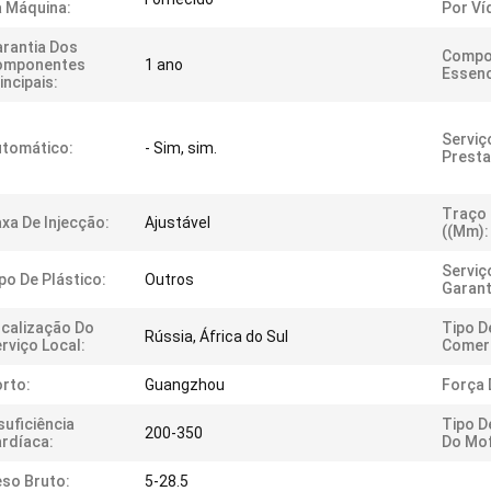
 Máquina:
Por Ví
rantia Dos
Compo
omponentes
1 ano
Essenc
incipais:
Serviç
tomático:
- Sim, sim.
Presta
Traço 
xa De Injecção:
Ajustável
((mm):
Serviç
po De Plástico:
Outros
Garant
calização Do
Tipo D
Rússia, África do Sul
rviço Local:
Comerc
rto:
Guangzhou
Força 
suficiência
Tipo D
200-350
rdíaca:
Do Mo
so Bruto:
5-28.5