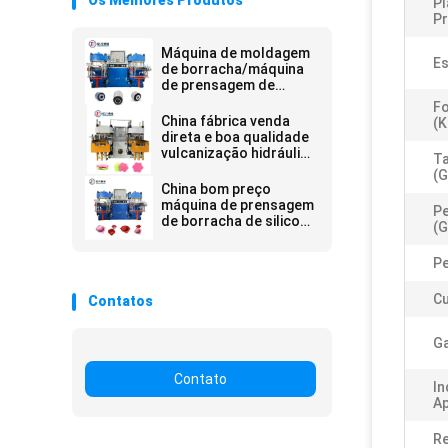
Os Melhores Produtos
Pl
P
Máquina de moldagem
Es
de borracha/máquina
de prensagem de
borracha
Fo
China fábrica venda
(k
direta e boa qualidade
vulcanização hidráulica
Ta
máquina de prensagem
(g
a quente para fazer
China bom preço
escova de lavar louça
máquina de prensagem
Pe
de borracha de silicone
(g
para fazer produtos de
borracha
Pe
Cu
Contatos
Ga
Contato
In
Ap
Re