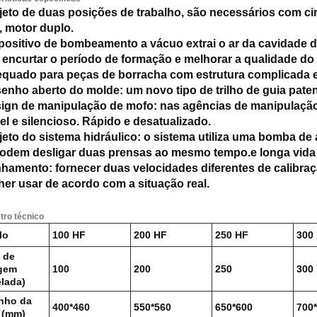
jeto de duas posições de trabalho, são necessários com ci
, motor duplo.
positivo de bombeamento a vácuo extrai o ar da cavidade da 
, encurtar o período de formação e melhorar a qualidade do
quado para peças de borracha com estrutura complicada e e
enho aberto do molde: um novo tipo de trilho de guia pate
ign de manipulação de mofo: nas agências de manipulação 
el e silencioso. Rápido e desatualizado.
jeto do sistema hidráulico: o sistema utiliza uma bomba de
odem desligar duas prensas ao mesmo tempo.e longa vida ú
nhamento: fornecer duas velocidades diferentes de calibraç
her usar de acordo com a situação real.
ro técnico
lo
100 HF
200 HF
250 HF
300
 de
agem
100
200
250
300
elada)
nho da
400*460
550*560
650*600
700
 (mm)