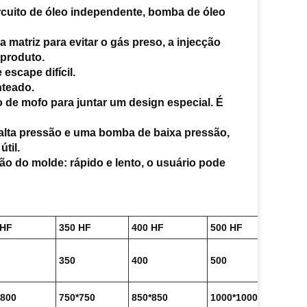
rcuito de óleo independente, bomba de óleo
matriz para evitar o gás preso, a injecção
 produto.
scape difícil.
nteado.
de mofo para juntar um design especial. É
 alta pressão e uma bomba de baixa pressão,
til.
ão do molde: rápido e lento, o usuário pode
 HF
350 HF
400 HF
500 HF
120
350
400
500
120
*800
750*750
850*850
1000*1000
160