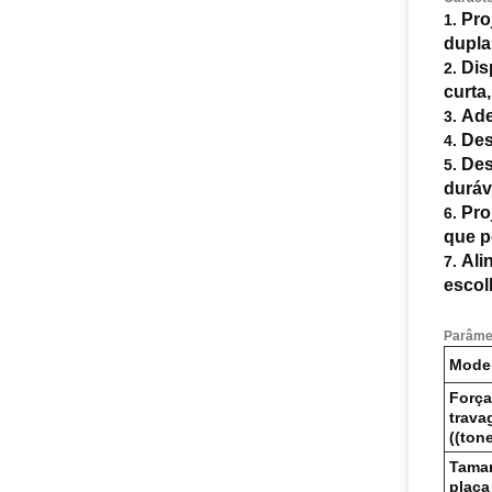
Pro
dupla
Dis
curta
Ade
Des
Des
duráv
Pro
que p
Ali
escol
Parâmet
Mode
Força
trav
((ton
Tama
placa