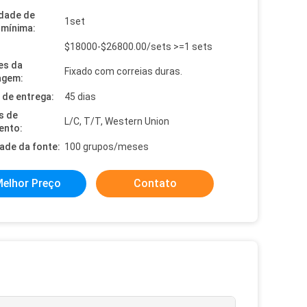
dade de
1set
mínima:
$18000-$26800.00/sets >=1 sets
es da
Fixado com correias duras.
agem:
de entrega:
45 dias
s de
L/C, T/T, Western Union
ento:
dade da fonte:
100 grupos/meses
elhor Preço
Contato