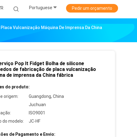
Portuguese
VR
Pedir um orçamento
e Placa Vulcanização Máquina De Imprensa Da China
rviço Pop It Fidget Bolha de silicone
uedos de fabricação de placa vulcanização
na de imprensa da China fábrica
es do produto:
de origem:
Guangdong, China
Juchuan
cação:
ISO9001
 do modelo:
JC-HF
ões de Pagamento e Envio: