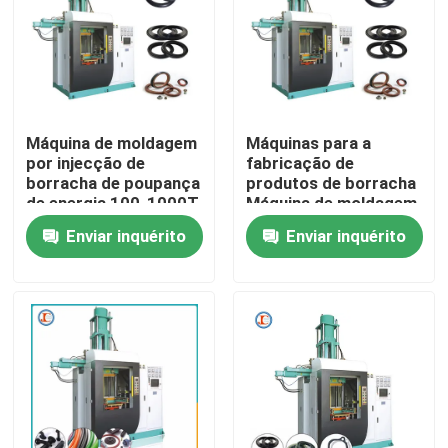
Máquina de moldagem
Máquinas para a
por injecção de
fabricação de
borracha de poupança
produtos de borracha
de energia 100-1000T
Máquina de moldagem
para fabricação de
por injecção de
Enviar inquérito
Enviar inquérito
anéis O Selos
borracha para a
fabricação de buchas
de borracha para
automóveis
Casa
Quem Somos
Contatos