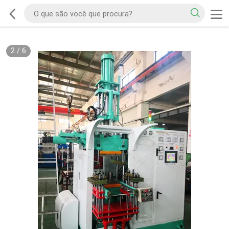
2
/
6