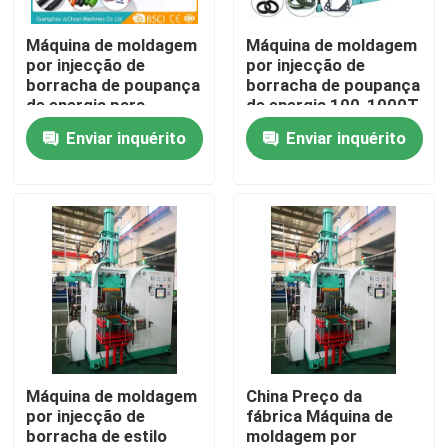
Máquina de moldagem
Máquina de moldagem
Produtos
por injecção de
por injecção de
borracha de poupança
borracha de poupança
de energia para
de energia 100-1000T
Vídeos
fabricação de selos
para fabricação de
Enviar inquérito
Enviar inquérito
de anéis O
anéis O Selos
máquina da modelação por injeção de borracha de sili
Máquina de borracha vertical da modelação por injeçã
Máquina de molde da compressão do vácuo
Máquina de moldagem por injeção de borracha
Máquina de moldagem
China Preço da
por injecção de
fábrica Máquina de
borracha de estilo
moldagem por
Máquina vulcanizando hidráulica