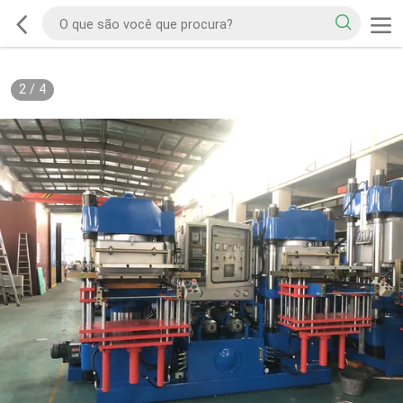
2
/
4