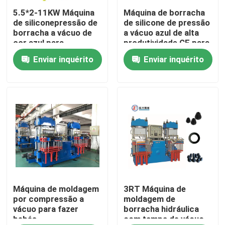
5.5*2-11KW Máquina
Máquina de borracha
de siliconepressão de
de silicone de pressão
Quem Somos
borracha a vácuo de
a vácuo azul de alta
cor azul para
produtividade CE para
fabricação de
fabricação de
Enviar inquérito
Enviar inquérito
Fábrica
produtos de cozinha
produtos de borracha
de silicone
Controle de Qualidade
Fale Conosco
notícias
Pedir um orçamento
Máquina de moldagem
3RT Máquina de
por compressão a
moldagem de
vácuo para fazer
borracha hidráulica
bebés
com tampa de vácuo
VR SHOW