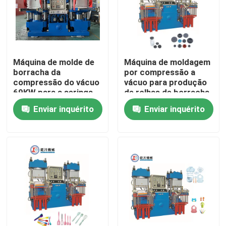
Máquina de molde de
Máquina de moldagem
borracha da
por compressão a
compressão do vácuo
vácuo para produção
69KW para a seringa
de rolhas de borracha
médica
Enviar inquérito
Enviar inquérito
Casa
Produtos
Vídeos