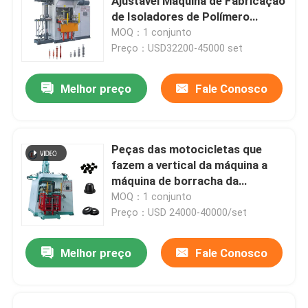
Ajustável Máquina de Fabricação
de Isoladores de Polímero
Composto
MOQ：1 conjunto
Preço：USD32200-45000 set
Melhor preço
Fale Conosco
Peças das motocicletas que
fazem a vertical da máquina a
máquina de borracha da
modelação por injeção para o
MOQ：1 conjunto
amortecedor de borracha
Preço：USD 24000-40000/set
Melhor preço
Fale Conosco