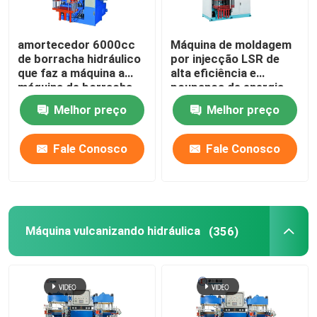
amortecedor 6000cc
Máquina de moldagem
de borracha hidráulico
por injecção LSR de
que faz a máquina a
alta eficiência e
máquina de borracha
poupança de energia
da injeção da imprensa
para empilhadeiras de
Melhor preço
Melhor preço
fios de borracha
Fale Conosco
Fale Conosco
Máquina vulcanizando hidráulica
(356)