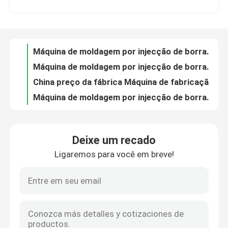
Máquina de moldagem por injecção de borracha de poupança de energia de 100-1000T para fabricação de peças de automóveis
China preço da fábrica Máquina de fabricação de células de telefone de borracha de silicone totalmente elétrica de alta eficiência
Quem Somos
Máquina de moldagem por injecção de borracha de silicone de poupança de energia totalmente automática para fabricação de telemóveis
Máquina de moldagem por injecção de silicone de poupança de energia totalmente automática para fazer o golf tee
Fábrica
Máquina de Fabricação de Seringa de Injecção de Poupança de Energia
100-1000T Máquina de moldagem por injecção de borracha vertical de poupança de energia
Controle de Qualidade
China preço da fábrica de borracha máquina de moldagem por injecção para fazer caixa de telefone
Máquina de moldagem por injecção de 100 toneladas de segunda mão/máquina de moldagem para conectores
Fale Conosco
Máquina de moldagem por injecção de borracha/ Máquina de moldagem para fabricação de selos de anel O
Deixe um recado
Peças de automóveis de borracha de alta eficiência Máquina de fabricação/máquina de moldagem por injecção Peças de reposição
Ligaremos para você em breve!
notícias
Máquina de moldagem por injecção de borracha de poupança de energia 100-1000T para fabricação de anéis O Selos
Máquina de moldagem por injecção de borracha de silicone líquido vertical para balão de máscara de silicone para faringe médica
Máquina de moldagem por injecção de silicone para fabricação de produtos médicos
Pedir um orçamento
Máquina de fabricação de escovas de dentes para bebés de silicone Máquina de injeção de silicone vertical
Máquina de moldagem por injecção de silicone líquido de alta precisão para escova de dentes de silicone para bebê
VR SHOW