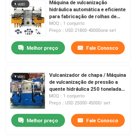
Máquina de vulcanização
hidráulica automática e eficiente
para fabricação de rolhas de
borracha
MOQ：1 conjunto
Preço：USD 21800-40000one set
Melhor preço
Fale Conosco
Vulcanizador de chapa / Máquina
de vulcanização de pressão a
quente hidráulica 250 toneladas
para fabricação de produtos de
MOQ：1 conjunto
automóveis O Ring
Preço：USD 25000-45000/ set
Melhor preço
Fale Conosco