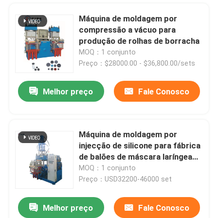
Máquina de moldagem por
compressão a vácuo para
produção de rolhas de borracha
MOQ：1 conjunto
Preço：$28000.00 - $36,800.00/sets
Melhor preço
Fale Conosco
Máquina de moldagem por
injecção de silicone para fábrica
Casa
de balões de máscara laríngea
médica
MOQ：1 conjunto
Preço：USD32200-46000 set
Produtos
Melhor preço
Fale Conosco
Máquina de moldagem por injecção de borracha de Taiwan totalmente automática e de poupança de energia
Vídeos