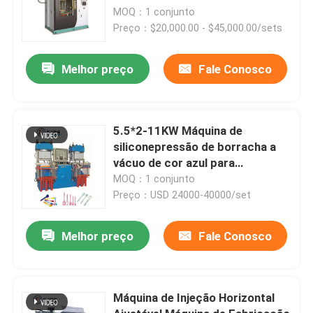
AO para fabricação de peças de
MOQ：1 conjunto
automóveis
Preço：$20,000.00 - $45,000.00/sets
Melhor preço
Fale Conosco
5.5*2-11KW Máquina de
siliconepressão de borracha a
vácuo de cor azul para
fabricação de produtos de
MOQ：1 conjunto
cozinha
Preço：USD 24000-40000/set
Melhor preço
Fale Conosco
Máquina de Injeção Horizontal