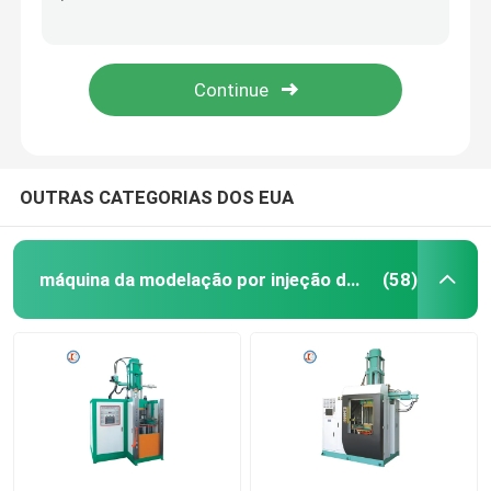
Máquina de moldagem por injecção vertical de borracha de silicone líquido LSR para fabricação de escova de dentes de silicone para bebê
Máquina de fatura de borracha do silicone para fazer a motocicleta as peças abundantes de borracha do cubo do bloco do amortecedor da roda
máquina da modelação por injeção de borracha de sili
Máquinas para a fabricação de produtos de borracha Máquina de moldagem por injecção de borracha para a fabricação de buchas de borracha para automóveis
Máquina de moldagem por injecção de borracha de 50 - 1000 toneladas
Máquina de borracha vertical da modelação por injeçã
Máquina de molde da compressão do vácuo
OUTRAS CATEGORIAS DOS EUA
Máquina de moldagem por injeção de borracha
máquina da modelação por injeção de borracha de silicone
(58)
Máquina vulcanizando hidráulica
Máquina da modelação por injeção do silicone
Máquina de borracha horizontal da modelação por inj