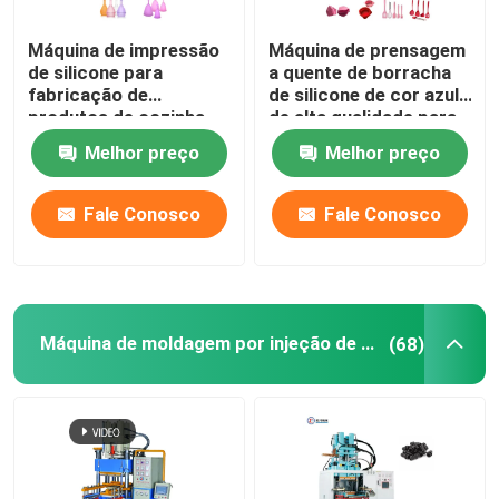
Máquina de impressão
Máquina de prensagem
de silicone para
a quente de borracha
fabricação de
de silicone de cor azul
produtos de cozinha
de alta qualidade para
fabricação de peças
Melhor preço
Melhor preço
de automóveis de
produtos de cozinha
Fale Conosco
Fale Conosco
Máquina de moldagem por injeção de borracha
(68)