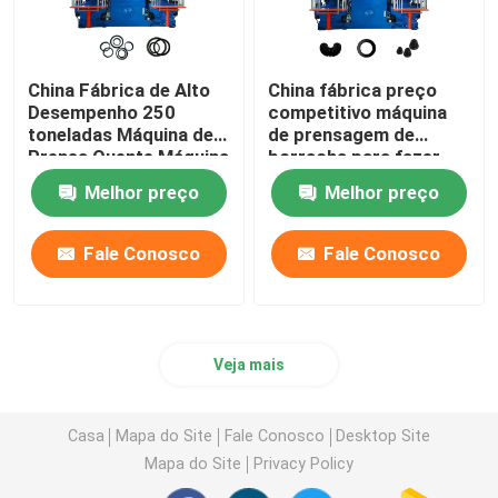
China Fábrica de Alto
China fábrica preço
Desempenho 250
competitivo máquina
toneladas Máquina de
de prensagem de
Prensa Quente Máquina
borracha para fazer
de Vulcanização para
peças de automóveis
Melhor preço
Melhor preço
fabricação de
de borracha peças de
produtos de
automóveis
automóveis O ring
Fale Conosco
Fale Conosco
Veja mais
Casa
Mapa do Site
Fale Conosco
Desktop Site
Mapa do Site
Privacy Policy