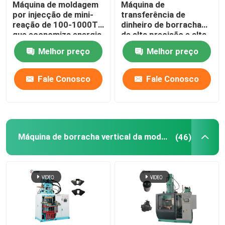
Máquina de moldagem
Máquina de
por injecção de mini-
transferência de
Máquina moldando de borracha hidráulica
reação de 100-1000T
dinheiro de borracha
que economiza energia
de alta precisão e alta
eficiência
Melhor preço
Melhor preço
Pastilhas dos freios que fazem a máquina
Fale Conosco
Fale Conosco
máquina de mistura de borracha
Máquina automática de corte de borracha
Máquina de borracha vertical da modelação por injeção
(46)
Máquina de moldagem por injeção LSR